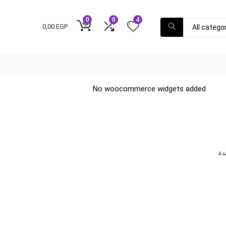
0
0
4
0,00
EGP
All catego
No woocommerce widgets added
دة